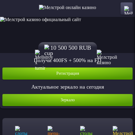
10 500 500 RUB
Получи 400FS + 500% на FD
Регистрация
Актуальное зеркало на сегодня
Зеркало