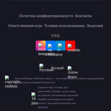
Политика конфиденциальности
Контакты
Ответственная игра
Условия использования
Лицензия
FAQ
Русский
Мелстрой Казино (Mellstroy casino) — это онлайн-казино, полностью принадлежащее
и управляемое компанией Moracon Ltd.
Азартные игры созданы для
развлечения. Помните: делая ставки,
вы рискуете собственными средствами.
Играйте ответственно и не ставьте
больше, чем можете позволить себе
проиграть.