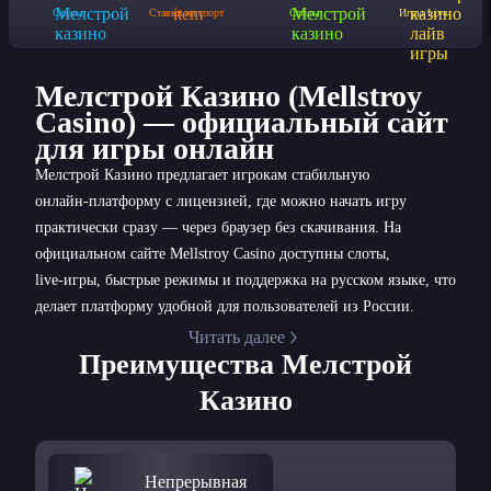
Слоты
Ставки на спорт
Столы
Игры Live
Мелстрой Казино (Mellstroy
Casino) — официальный сайт
для игры онлайн
Мелстрой Казино предлагает игрокам стабильную
онлайн‑платформу с лицензией, где можно начать игру
практически сразу — через браузер без скачивания. На
официальном сайте Mellstroy Casino доступны слоты,
live‑игры, быстрые режимы и поддержка на русском языке, что
делает платформу удобной для пользователей из России.
Читать далее
Преимущества Мелстрой
Казино
Непрерывная