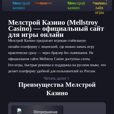
Слоты
Ставки на спорт
Столы
Игры Live
Мелстрой Казино (Mellstroy
Casino) — официальный сайт
для игры онлайн
Мелстрой Казино предлагает игрокам стабильную
онлайн‑платформу с лицензией, где можно начать игру
практически сразу — через браузер без скачивания. На
официальном сайте Mellstroy Casino доступны слоты,
live‑игры, быстрые режимы и поддержка на русском языке, что
делает платформу удобной для пользователей из России.
Читать далее
Преимущества Мелстрой
Казино
Непрерывная