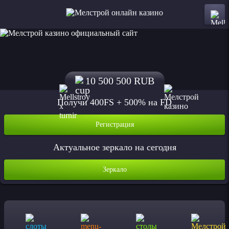
10 500 500 RUB
Получи 400FS + 500% на FD
Регистрация
Актуальное зеркало на сегодня
Зеркало