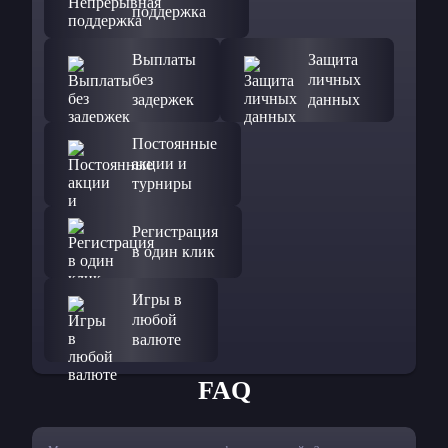
поддержка
Выплаты
Защита
без
личных
задержек
данных
Постоянные
акции и
турниры
Регистрация
в один клик
Игры в
любой
валюте
FAQ