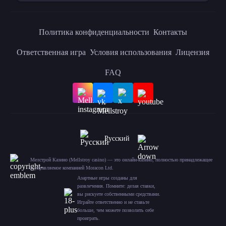
Политика конфиденциальности
Контакты
Ответственная игра
Условия использования
Лицензия
FAQ
Русский
Мелстрой Казино (Mellstroy casino) — это онлайн-казино, полностью принадлежащее
и управляемое компанией Moracon Ltd.
Азартные игры созданы для
развлечения. Помните: делая ставки,
вы рискуете собственными средствами.
Играйте ответственно и не ставьте
больше, чем можете позволить себе
проиграть.