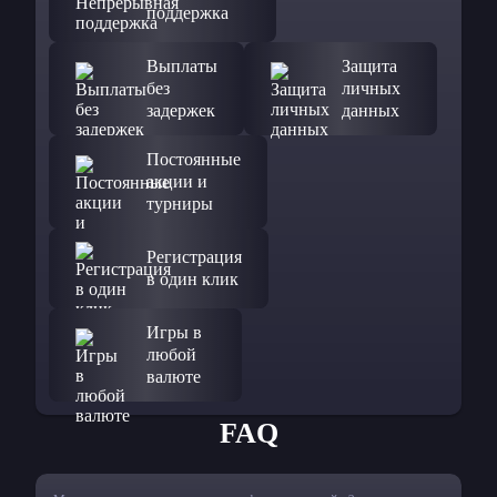
поддержка
Выплаты
Защита
без
личных
задержек
данных
Постоянные
акции и
турниры
Регистрация
в один клик
Игры в
любой
валюте
FAQ