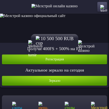
10 500 500 RUB
Получи 400FS + 500% на FD
Регистрация
Актуальное зеркало на сегодня
Зеркало